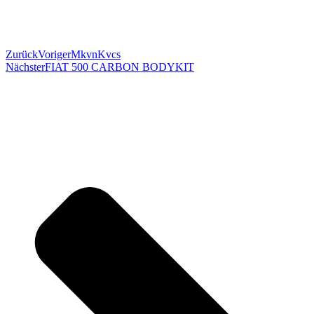
Zurück
Voriger
MkvnKvcs
Nächster
FIAT 500 CARBON BODYKIT