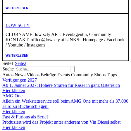
WEITERLESEN
LOW SCTY
CLUBNAME: low scty ART: Eventagentur, Community
KONTAKT: office@lowscty.at LINKS: Homepage / Facebook
/ Youtube / Instagram
WEITERLESEN
Seite
1
Seite
2
Suche
Autos
News
Videos
Beiträge
Events
Community
Shops
Tipps
Verfügungen 2027
Ab 1. Jänner 2027: Höhere Strafen für Raser in ganz Österreich
Hier klicken
AMG One
Allein ein Werkstattservice soll beim AMG One mit mehr als 37.000
Euro zu Buche schlagen.
Hier klicken
Fast & Furious als Serie?
Produziert wird das Projekt unter anderem von Vin Diesel selbst.
Hier klicken