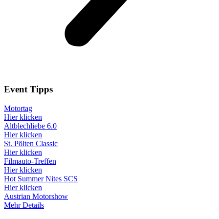
Event
Tipps
Motortag
Hier klicken
Altblechliebe 6.0
Hier klicken
St. Pölten Classic
Hier klicken
Filmauto-Treffen
Hier klicken
Hot Summer Nites SCS
Hier klicken
Austrian Motorshow
Mehr Details