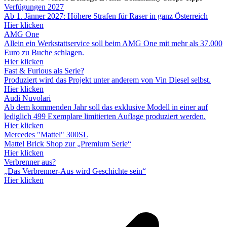
Verfügungen 2027
Ab 1. Jänner 2027: Höhere Strafen für Raser in ganz Österreich
Hier klicken
AMG One
Allein ein Werkstattservice soll beim AMG One mit mehr als 37.000
Euro zu Buche schlagen.
Hier klicken
Fast & Furious als Serie?
Produziert wird das Projekt unter anderem von Vin Diesel selbst.
Hier klicken
Audi Nuvolari
Ab dem kommenden Jahr soll das exklusive Modell in einer auf
lediglich 499 Exemplare limitierten Auflage produziert werden.
Hier klicken
Mercedes "Mattel" 300SL
Mattel Brick Shop zur „Premium Serie“
Hier klicken
Verbrenner aus?
„Das Verbrenner-Aus wird Geschichte sein“
Hier klicken