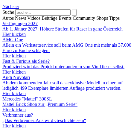
Nächster
Suche
Autos
News
Videos
Beiträge
Events
Community
Shops
Tipps
Verfügungen 2027
Ab 1. Jänner 2027: Höhere Strafen für Raser in ganz Österreich
Hier klicken
AMG One
Allein ein Werkstattservice soll beim AMG One mit mehr als 37.000
Euro zu Buche schlagen.
Hier klicken
Fast & Furious als Serie?
Produziert wird das Projekt unter anderem von Vin Diesel selbst.
Hier klicken
Audi Nuvolari
Ab dem kommenden Jahr soll das exklusive Modell in einer auf
lediglich 499 Exemplare limitierten Auflage produziert werden.
Hier klicken
Mercedes "Mattel" 300SL
Mattel Brick Shop zur „Premium Serie“
Hier klicken
Verbrenner aus?
„Das Verbrenner-Aus wird Geschichte sein“
Hier klicken