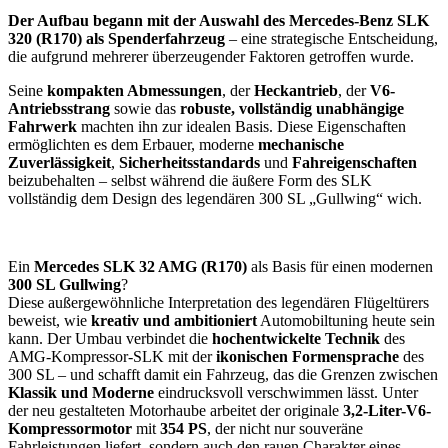
Der Aufbau begann mit der Auswahl des Mercedes-Benz SLK
320 (R170) als Spenderfahrzeug
– eine strategische Entscheidung,
die aufgrund mehrerer überzeugender Faktoren getroffen wurde.
Seine
kompakten Abmessungen
, der
Heckantrieb
, der
V6-
Antriebsstrang
sowie das
robuste, vollständig unabhängige
Fahrwerk
machten ihn zur idealen Basis. Diese Eigenschaften
ermöglichten es dem Erbauer, moderne
mechanische
Zuverlässigkeit
,
Sicherheitsstandards
und
Fahreigenschaften
beizubehalten – selbst während die äußere Form des SLK
vollständig dem Design des legendären 300 SL „Gullwing“ wich.
Ein
Mercedes SLK 32 AMG (R170)
als Basis für einen modernen
300 SL Gullwing
?
Diese außergewöhnliche Interpretation des legendären Flügeltürers
beweist, wie
kreativ und ambitioniert
Automobiltuning heute sein
kann. Der Umbau verbindet die
hochentwickelte Technik
des
AMG-Kompressor-SLK mit der
ikonischen Formensprache
des
300 SL – und schafft damit ein Fahrzeug, das die Grenzen zwischen
Klassik und Moderne
eindrucksvoll verschwimmen lässt. Unter
der neu gestalteten Motorhaube arbeitet der originale
3,2-Liter-V6-
Kompressormotor
mit
354 PS
, der nicht nur souveräne
Fahrleistungen liefert, sondern auch den rauen Charakter eines