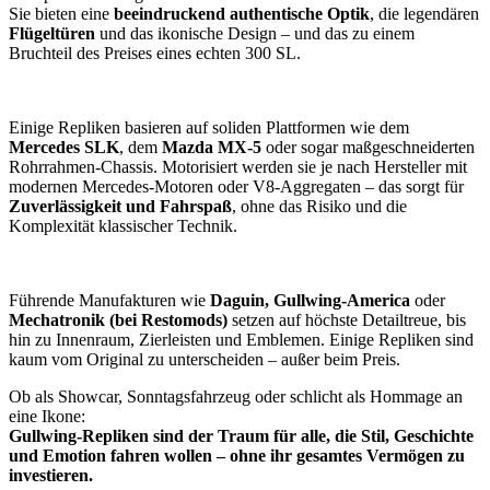
Sie bieten eine
beeindruckend authentische Optik
, die legendären
Flügeltüren
und das ikonische Design – und das zu einem
Bruchteil des Preises eines echten 300 SL.
Einige Repliken basieren auf soliden Plattformen wie dem
Mercedes SLK
, dem
Mazda MX-5
oder sogar maßgeschneiderten
Rohrrahmen-Chassis. Motorisiert werden sie je nach Hersteller mit
modernen Mercedes-Motoren oder V8-Aggregaten – das sorgt für
Zuverlässigkeit und Fahrspaß
, ohne das Risiko und die
Komplexität klassischer Technik.
Führende Manufakturen wie
Daguin, Gullwing-America
oder
Mechatronik (bei Restomods)
setzen auf höchste Detailtreue, bis
hin zu Innenraum, Zierleisten und Emblemen. Einige Repliken sind
kaum vom Original zu unterscheiden – außer beim Preis.
Ob als Showcar, Sonntagsfahrzeug oder schlicht als Hommage an
eine Ikone:
Gullwing-Repliken sind der Traum für alle, die Stil, Geschichte
und Emotion fahren wollen – ohne ihr gesamtes Vermögen zu
investieren.