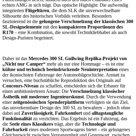
echten AMG in sich trägt. Das optische Highlight: Die aufwendig
integrierten
Flügeltüren
, die dem SLK die unverwechselbare
Silhouette des historischen Vorbilds verleihen. Besonders
faszinierend ist die
gelungene Verschmelzung der klassischen 300
SL-Designelemente
mit den
kompakteren Proportionen des
R170
– eine Kombination, die sowohl Technikliebhaber als auch
Design-Puristen begeistert.
Daher ist das
Mercedes 300 SL Gullwing Replika-Projekt von
„Nicht nur Camper“
mehr als nur eine Hommage – es ist eine
kühne und technisch beeindruckende Neuinterpretation
eines
der ikonischsten Fahrzeuge der Automobilgeschichte. Anstatt zu
versuchen, eine buchstäbliche Reproduktion des Originals auf
Concours-Niveau
zu schaffen, entschieden sich die Erbauer für
einen ambitionierteren Ansatz: Die
Verschmelzung klassischer
Ästhetik mit moderner Ingenieurskunst
. Durch die Verwendung
einer
zeitgenössischen Spenderplattform
verfolgten sie das Ziel,
das unverkennbare Design des 300 SL zu bewahren – jedoch ohne
dabei auf
Zuverlässigkeit, Fahrkomfort
und
alltagstaugliche
Funktionalität
zu verzichten. Das Ergebnis ist ein Fahrzeug, das
die
Seele eines Klassikers
trägt, aber die
Technologie und
Fahrbarkeit
eines modernen Sportwagens bietet – ein gelungenes
Gleichgewicht zwischen Vergangenheit und Gegenwart, zwischen