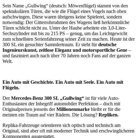
Sein Name „Gullwing“ (deutsch: Möwenflügel) stammt von den
spektakulären Türen, die wie die Flügel eines Vogels nach oben
aufschwingen. Diese waren übrigens keine Spielerei, sondern
notwendig: Der Gitterrohrrahmen des Wagens ließ herkömmliche
Türen schlicht nicht zu. Unter der Haube arbeitete ein 3,0-Liter-
Sechszylinder mit bis zu 215 PS – genug, um das Leichtgewicht
zum schnellsten Serienfahrzeug seiner Zeit zu machen. Heute ist der
300 SL ein gesuchter Sammlertraum. Er steht für
deutsche
Ingenieurskunst, zeitlose Eleganz und motorsportliche Gene
–
und fasziniert auch nach über 70 Jahren noch Fans auf der ganzen
Welt.
Ein Auto mit Geschichte. Ein Auto mit Seele. Ein Auto mit
Flügeln.
Der
Mercedes-Benz 300 SL „Gullwing“
ist für viele Auto-
Enthusiasten der Inbegriff automobiler Perfektion – doch mit
Originalpreisen jenseits der
Millionenmarke
bleibt er für die
meisten ein Traum auf vier Rädern. Die Lösung?
Repliken.
Replika-Fahrzeuge orientieren sich optisch und technisch am
Original, sind aber oft mit moderner Technik und erschwinglicheren
Komponenten ausgestattet.