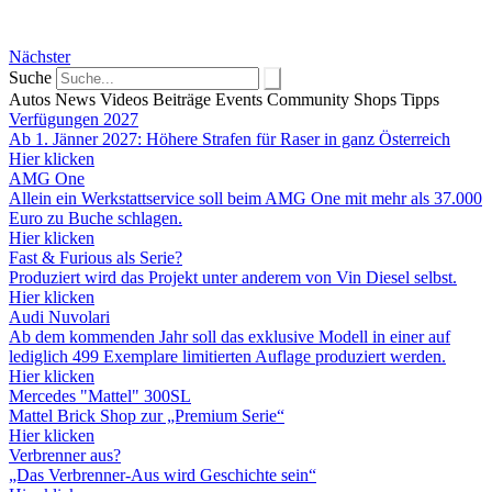
Nächster
Suche
Autos
News
Videos
Beiträge
Events
Community
Shops
Tipps
Verfügungen 2027
Ab 1. Jänner 2027: Höhere Strafen für Raser in ganz Österreich
Hier klicken
AMG One
Allein ein Werkstattservice soll beim AMG One mit mehr als 37.000
Euro zu Buche schlagen.
Hier klicken
Fast & Furious als Serie?
Produziert wird das Projekt unter anderem von Vin Diesel selbst.
Hier klicken
Audi Nuvolari
Ab dem kommenden Jahr soll das exklusive Modell in einer auf
lediglich 499 Exemplare limitierten Auflage produziert werden.
Hier klicken
Mercedes "Mattel" 300SL
Mattel Brick Shop zur „Premium Serie“
Hier klicken
Verbrenner aus?
„Das Verbrenner-Aus wird Geschichte sein“