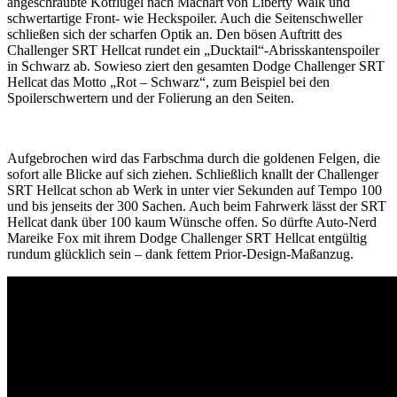
angeschraubte Kotflügel nach Machart von Liberty Walk und
schwertartige Front- wie Heckspoiler. Auch die Seitenschweller
schließen sich der scharfen Optik an. Den bösen Auftritt des
Challenger SRT Hellcat rundet ein „Ducktail“-Abrisskantenspoiler
in Schwarz ab. Sowieso ziert den gesamten Dodge Challenger SRT
Hellcat das Motto „Rot – Schwarz“, zum Beispiel bei den
Spoilerschwertern und der Folierung an den Seiten.
Aufgebrochen wird das Farbschma durch die goldenen Felgen, die
sofort alle Blicke auf sich ziehen. Schließlich knallt der Challenger
SRT Hellcat schon ab Werk in unter vier Sekunden auf Tempo 100
und bis jenseits der 300 Sachen. Auch beim Fahrwerk lässt der SRT
Hellcat dank über 100 kaum Wünsche offen. So dürfte Auto-Nerd
Mareike Fox mit ihrem Dodge Challenger SRT Hellcat entgültig
rundum glücklich sein – dank fettem Prior-Design-Maßanzug.