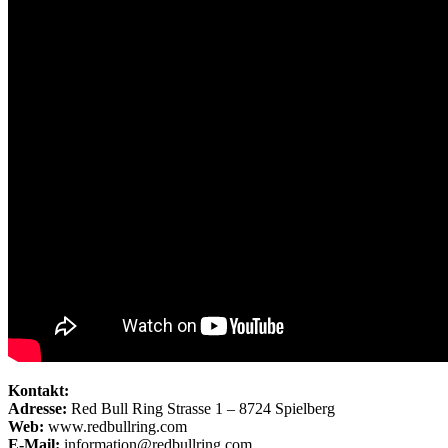
Kontakt:
Adresse:
Red Bull Ring Strasse 1 – 8724 Spielberg
Web:
www.redbullring.com
E-Mail:
information@redbullring.com