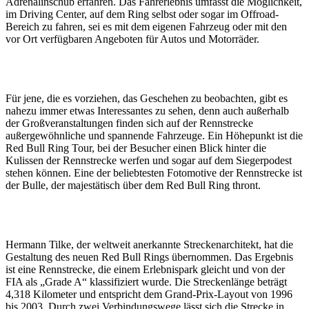
Adrenalinschub erfahren. Das Fahrerlebnis umfasst die Möglichkeit,
im Driving Center, auf dem Ring selbst oder sogar im Offroad-
Bereich zu fahren, sei es mit dem eigenen Fahrzeug oder mit den
vor Ort verfügbaren Angeboten für Autos und Motorräder.
Für jene, die es vorziehen, das Geschehen zu beobachten, gibt es
nahezu immer etwas Interessantes zu sehen, denn auch außerhalb
der Großveranstaltungen finden sich auf der Rennstrecke
außergewöhnliche und spannende Fahrzeuge. Ein Höhepunkt ist die
Red Bull Ring Tour, bei der Besucher einen Blick hinter die
Kulissen der Rennstrecke werfen und sogar auf dem Siegerpodest
stehen können. Eine der beliebtesten Fotomotive der Rennstrecke ist
der Bulle, der majestätisch über dem Red Bull Ring thront.
Hermann Tilke, der weltweit anerkannte Streckenarchitekt, hat die
Gestaltung des neuen Red Bull Rings übernommen. Das Ergebnis
ist eine Rennstrecke, die einem Erlebnispark gleicht und von der
FIA als „Grade A“ klassifiziert wurde. Die Streckenlänge beträgt
4,318 Kilometer und entspricht dem Grand-Prix-Layout von 1996
bis 2003. Durch zwei Verbindungswege lässt sich die Strecke in