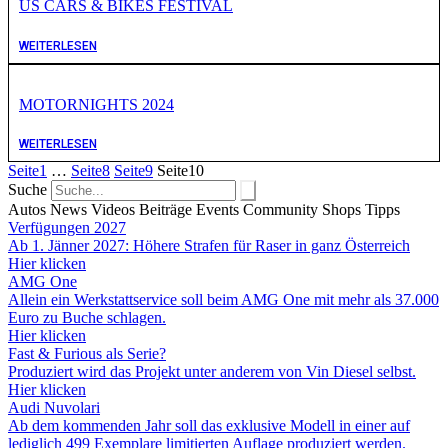
US CARS & BIKES FESTIVAL
WEITERLESEN
MOTORNIGHTS 2024
WEITERLESEN
Seite
1
…
Seite
8
Seite
9
Seite
10
Suche
Autos
News
Videos
Beiträge
Events
Community
Shops
Tipps
Verfügungen 2027
Ab 1. Jänner 2027: Höhere Strafen für Raser in ganz Österreich
Hier klicken
AMG One
Allein ein Werkstattservice soll beim AMG One mit mehr als 37.000
Euro zu Buche schlagen.
Hier klicken
Fast & Furious als Serie?
Produziert wird das Projekt unter anderem von Vin Diesel selbst.
Hier klicken
Audi Nuvolari
Ab dem kommenden Jahr soll das exklusive Modell in einer auf
lediglich 499 Exemplare limitierten Auflage produziert werden.