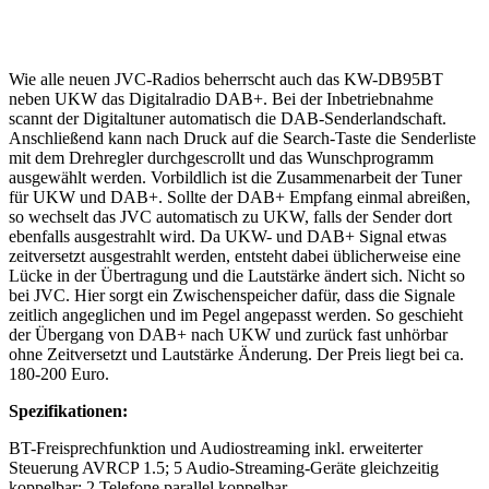
Wie alle neuen JVC-Radios beherrscht auch das KW-DB95BT
neben UKW das Digitalradio DAB+. Bei der Inbetriebnahme
scannt der Digitaltuner automatisch die DAB-Senderlandschaft.
Anschließend kann nach Druck auf die Search-Taste die Senderliste
mit dem Drehregler durchgescrollt und das Wunschprogramm
ausgewählt werden. Vorbildlich ist die Zusammenarbeit der Tuner
für UKW und DAB+. Sollte der DAB+ Empfang einmal abreißen,
so wechselt das JVC automatisch zu UKW, falls der Sender dort
ebenfalls ausgestrahlt wird. Da UKW- und DAB+ Signal etwas
zeitversetzt ausgestrahlt werden, entsteht dabei üblicherweise eine
Lücke in der Übertragung und die Lautstärke ändert sich. Nicht so
bei JVC. Hier sorgt ein Zwischenspeicher dafür, dass die Signale
zeitlich angeglichen und im Pegel angepasst werden. So geschieht
der Übergang von DAB+ nach UKW und zurück fast unhörbar
ohne Zeitversetzt und Lautstärke Änderung. Der Preis liegt bei ca.
180-200 Euro.
Spezifikationen:
BT-Freisprechfunktion und Audiostreaming inkl. erweiterter
Steuerung AVRCP 1.5; 5 Audio-Streaming-Geräte gleichzeitig
koppelbar; 2 Telefone parallel koppelbar