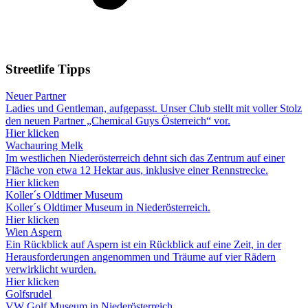
Streetlife
Tipps
Neuer Partner
Ladies und Gentleman, aufgepasst. Unser Club stellt mit voller Stolz
den neuen Partner „Chemical Guys Österreich“ vor.
Hier klicken
Wachauring Melk
Im westlichen Niederösterreich dehnt sich das Zentrum auf einer
Fläche von etwa 12 Hektar aus, inklusive einer Rennstrecke.
Hier klicken
Koller´s Oldtimer Museum
Koller´s Oldtimer Museum in Niederösterreich.
Hier klicken
Wien Aspern
Ein Rückblick auf Aspern ist ein Rückblick auf eine Zeit, in der
Herausforderungen angenommen und Träume auf vier Rädern
verwirklicht wurden.
Hier klicken
Golfsrudel
VW Golf Museum in Niederösterreich.