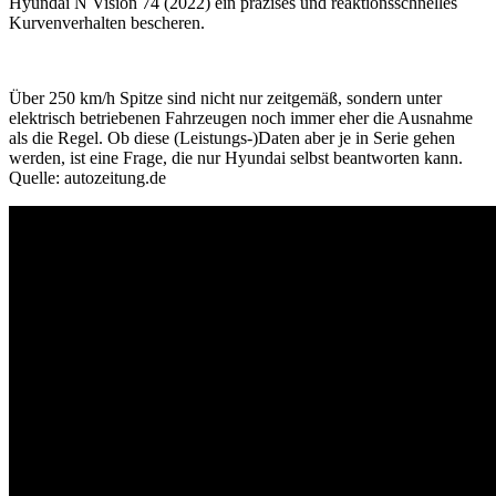
Hyundai N Vision 74 (2022) ein präzises und reaktionsschnelles
Kurvenverhalten bescheren.
Über 250 km/h Spitze sind nicht nur zeitgemäß, sondern unter
elektrisch betriebenen Fahrzeugen noch immer eher die Ausnahme
als die Regel. Ob diese (Leistungs-)Daten aber je in Serie gehen
werden, ist eine Frage, die nur Hyundai selbst beantworten kann.
Quelle: autozeitung.de