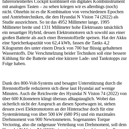
fahrerorientiertes Cockpit kombiniert ein digitales Kombiinstrument
mit analogen Tasten – zu sehen kriegen wir es allerdings (noch)
nicht. Ohnehin ist es die Kombination von verschiedenen Epochen
und Antriebstechniken, die den Hyundai N Vision 74 (2022) als
Studie auszeichnen. So ist das 4952 Millimeter lange, 1995
Millimeter breite und 1331 Millimeter hohe Elektroauto tatsächlich
ein neuartiger Hybrid, dessen Elektromotoren sich sowohl aus einer
großen Batterie als auch einer Brennstoffzelle speisen. Hat der Akku
eine Speicherkapazität von 62,4 kWh, fassen die Tanks 4,2
Kilogramm des unter einem Druck von 700 bar flüssig gehaltenen
Wasserstoffs. Die Verschmelzung beider Techniken soll eine bessere
Kühlung für die Batterie und eine kürzere Lade- und Tankstopps zur
Folge haben.
Dank des 800-Volt-Systems und besagter Unterstützung durch die
Brennstoffzelle reduzieren sich diese laut Hyundai auf wenige
Minuten. Auch die Reichweite des Hyundai N Vision 74 (2022) von
über 600 Kilometern klingt überaus alltagstauglich. Wobei das
sicherlich nicht der Anspruch an diesen Sportwagen ist, stehen
dessen zwei Elektromotoren an der Hinterachse doch für eine
Systemleistung von über 500 kW (680 PS) und ein maximales
Drehmoment von 900 Newtonmetern. Sogenanntes Torque
Vectoring, also die radgenaue Verteilung von Drehmoment, soll dem