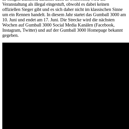
Veranstaltung als illegal eingestuft, obwohl es dabei keinen
offiziellen Sieger gibt und es sich daher nicht im klassischen Sinne
um ein Rennen handelt. In diesem Jahr startet das Gumball 3000 am
10. Juni und endet am 17. Juni. Die Strecke wird die nächsten
Wochen auf Gumball 3000 Social Media Kanälen (Facebook,
Instagram, Twitter) und auf der Gumball 3000 Homepage bekannt
gegeben.