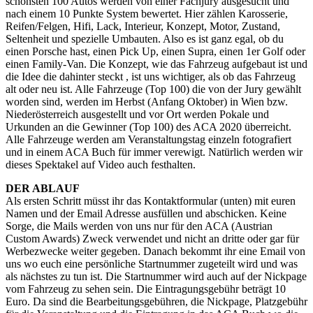
schönsten 100 Autos werden von einer Fachjury ausgesucht und
nach einem 10 Punkte System bewertet. Hier zählen Karosserie,
Reifen/Felgen, Hifi, Lack, Interieur, Konzept, Motor, Zustand,
Seltenheit und spezielle Umbauten. Also es ist ganz egal, ob du
einen Porsche hast, einen Pick Up, einen Supra, einen 1er Golf oder
einen Family-Van. Die Konzept, wie das Fahrzeug aufgebaut ist und
die Idee die dahinter steckt , ist uns wichtiger, als ob das Fahrzeug
alt oder neu ist. Alle Fahrzeuge (Top 100) die von der Jury gewählt
worden sind, werden im Herbst (Anfang Oktober) in Wien bzw.
Niederösterreich ausgestellt und vor Ort werden Pokale und
Urkunden an die Gewinner (Top 100) des ACA 2020 überreicht.
Alle Fahrzeuge werden am Veranstaltungstag einzeln fotografiert
und in einem ACA Buch für immer verewigt. Natürlich werden wir
dieses Spektakel auf Video auch festhalten.
DER ABLAUF
Als ersten Schritt müsst ihr das Kontaktformular (unten) mit euren
Namen und der Email Adresse ausfüllen und abschicken. Keine
Sorge, die Mails werden von uns nur für den ACA (Austrian
Custom Awards) Zweck verwendet und nicht an dritte oder gar für
Werbezwecke weiter gegeben. Danach bekommt ihr eine Email von
uns wo euch eine persönliche Startnummer zugeteilt wird und was
als nächstes zu tun ist. Die Startnummer wird auch auf der Nickpage
vom Fahrzeug zu sehen sein. Die Eintragungsgebühr beträgt 10
Euro. Da sind die Bearbeitungsgebühren, die Nickpage, Platzgebühr