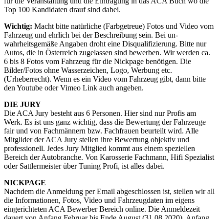
für die Veranstaltung und die Eintragung in das ACA Buch wo die
Top 100 Kandidaten drauf sind dabei.
Wichtig:
Macht bitte natürliche (Farbgetreue) Fotos und Video vom
Fahrzeug und ehrlich bei der Beschreibung sein. Bei un-
wahrheitsgemäße Angaben droht eine Disqualifizierung. Bitte nur
Autos, die in Österreich zugelassen sind bewerben. Wir werden ca.
6 bis 8 Fotos vom Fahrzeug für die Nickpage benötigen. Die
Bilder/Fotos ohne Wasserzeichen, Logo, Werbung etc.
(Urheberrecht). Wenn es ein Video vom Fahrzeug gibt, dann bitte
den Youtube oder Vimeo Link auch angeben.
DIE JURY
Die ACA Jury besteht aus 6 Personen. Hier sind nur Profis am
Werk. Es ist uns ganz wichtig, dass die Bewertung der Fahrzeuge
fair und von Fachmännern bzw. Fachfrauen beurteilt wird. Alle
Mitglider der ACA Jury stellen ihre Bewertung objektiv und
professionell. Jedes Jury Mitglied kommt aus einem speziellen
Bereich der Autobranche. Von Karosserie Fachmann, Hifi Spezialist
oder Sattlermeister über Tuning Profi, ist alles dabei.
NICKPAGE
Nachdem die Anmeldung per Email abgeschlossen ist, stellen wir all
die Informationen, Fotos, Video und Fahrzeugdaten im eigens
eingerichteten ACA Bewerber Bereich online. Die Anmeldezeit
dauert von Anfang Februar bis Ende August (31.08.2020). Anfang